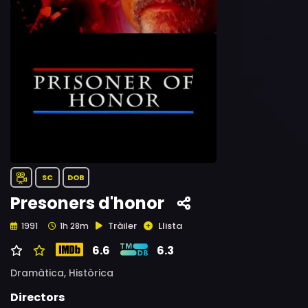
SC
DOB
Presoners d'honor
Tràiler
Llista
1991
1h 28m
6.6
6.3
Dramàtica,
Històrica
Directors