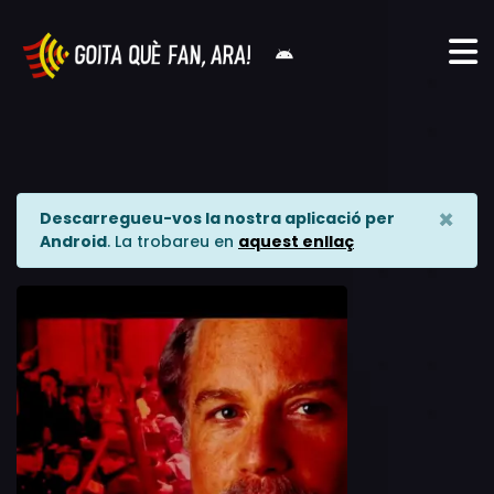
×
Descarregueu-vos la nostra aplicació per
Android
. La trobareu en
aquest enllaç