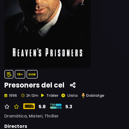
18+
DOB
Presoners del cel
Tràiler
Llista
Doblatge
1996
2h 12m
5.8
5.3
Dramàtica,
Misteri,
Thriller
Directors