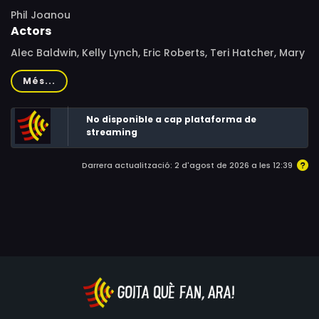
Phil Joanou
Actors
Alec Baldwin, Kelly Lynch, Eric Roberts, Teri Hatcher, Mary
Stuart Masterson, Vondie Curtis-Hall, Badja Djola,
Més...
Samantha Lagpacan, Joe Viterelli, Tuck Milligan,
Hawthorne James, Don Stark, Anne Schedeen, Carl A.
No disponible a cap plataforma de
McGee, Paul Guilfoyle, Christoph Krisea, Socorro
streaming
Santiago, Connie Whittemore
Darrera actualització: 2 d'agost de 2026 a les 12:39