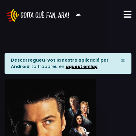
×
Descarregueu-vos la nostra aplicació per
Android
. La trobareu en
aquest enllaç