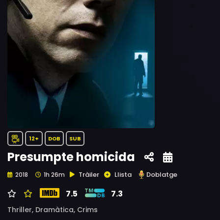
12+
DOB
SUB
Presumpte homicida
Tràiler
Llista
Doblatge
2018
1h 26m
7.5
7.3
Thriller,
Dramàtica,
Crims