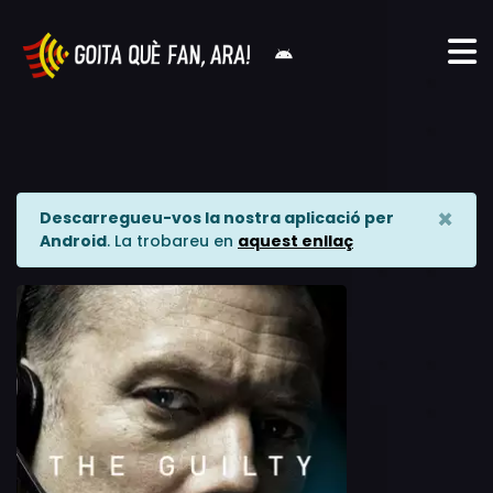
×
Descarregueu-vos la nostra aplicació per
Android
. La trobareu en
aquest enllaç