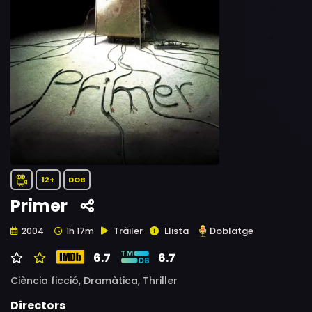
12+
DOB
Primer
Tràiler
Llista
Doblatge
2004
1h 17m
6.7
6.7
Ciència ficció,
Dramàtica,
Thriller
Directors