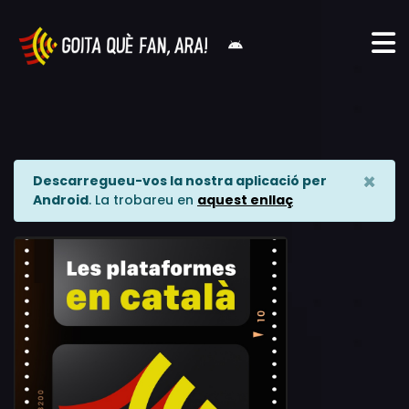
×
Descarregueu-vos la nostra aplicació per
Android
. La trobareu en
aquest enllaç