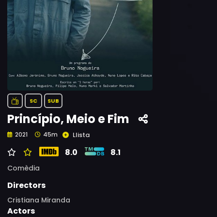
SC
SUB
Princípio, Meio e Fim
Llista
2021
45m
8.0
8.1
Comèdia
Directors
Cristiana Miranda
Actors