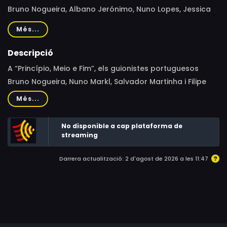
Bruno Nogueira, Albano Jerónimo, Nuno Lopes, Jessica
Athayde, Rita Cabaço
Més...
Descripció
A “Princípio, Meio e Fim”, els guionistes portuguesos
Bruno Nogueira, Nuno Markl, Salvador Martinha i Filipe
Melo tenen dues hores per escriure una escena sense
Més...
poder corregir ni una coma mentre ho fan, en un format
més proper al concurs televisiu que a la ficció.
No disponible a cap plataforma de
streaming
Darrera actualització: 2 d'agost de 2026 a les 11:47