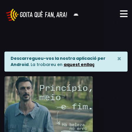
×
Descarregueu-vos la nostra aplicació per
Android
. La trobareu en
aquest enllaç