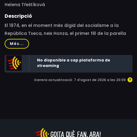
Helena Třeštíková
Descripció
El 1974, en el moment més àlgid del socialisme a la
República Txeca, neix Honza, el primer fill de la parella
formada pels joves Jana i Petr. En aquell moment, la
Més...
família viu a Praga en una habitació a casa de la mare
divorciada de Jana, però aviat es muden a Liberec, on
No disponible a cap plataforma de
troben una petita casa al camp i on neixen les dues
streaming
germanes d’Honza.
Darrera actualització: 7 d'agost de 2026 a les 20:09