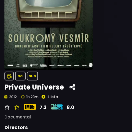
SC
SUB
Private Universe
Llista
2012
1h 23m
7.3
8.0
Documental
Directors