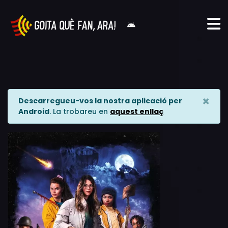
×
Descarregueu-vos la nostra aplicació per
Android
. La trobareu en
aquest enllaç