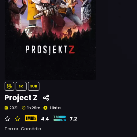
SC
SUB
Project Z
Llista
2021
1h 29m
4.4
7.2
Terror,
Comèdia