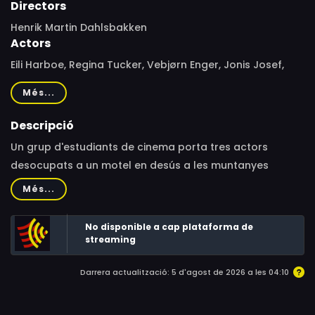
Directors
Henrik Martin Dahlsbakken
Actors
Eili Harboe, Regina Tucker, Vebjørn Enger, Jonis Josef,
Iben Akerlie, Arthur Berning, Dennis Storhøi, Alexandra
Més...
Gjerpen, Ole Christoffer Ertvaag, Laila Goody, Benjamin
Helstad, Alfred Ekker Strande, Thea Sofie Loch Næss
Descripció
Un grup d'estudiants de cinema porta tres actors
desocupats a un motel en desús a les muntanyes
noruegues per fer pel·lícules de zombis.
Més...
No disponible a cap plataforma de
streaming
Darrera actualització: 5 d'agost de 2026 a les 04:10