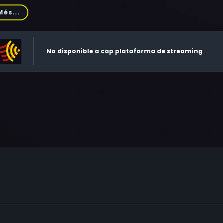
llips, Bob Sapp, Julian Sands, Ron Yuan, Kimbo Slice, Matt Mulli
Més...
ncis Capra, Sala Baker, David Chan Cordeiro, Arnold Chon, Sa
helle Lee, Daniel Arrias
No disponible a cap plataforma de streaming