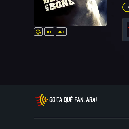
Phi
Fra
Mic
R+
DOB