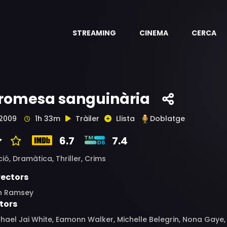
STREAMING
CINEMA
CERCA
romesa sanguinària
2009
1h 33m
Tràiler
Llista
Doblatge
6.7
7.4
ció,
Dramàtica,
Thriller,
Crims
rectors
n Ramsey
tors
hael Jai White, Eamonn Walker, Michelle Belegrin, Nona Gaye,