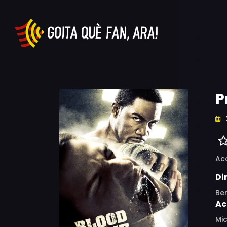
P
Ac
Di
Be
Ac
Mic