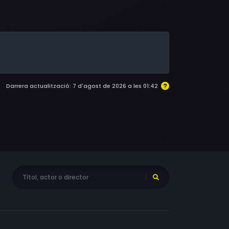
ns, Gina Carano, Maurice Smith, Ernest Miller,
m Hargrave, Khristian Lupo, Tim Storms,
Darrera actualització: 7 d'agost de 2026 a les 01:42