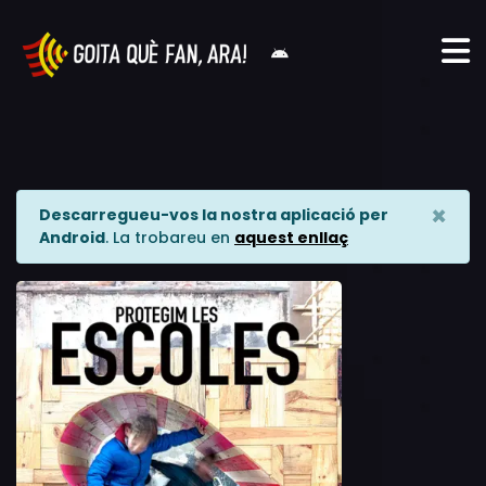
×
Descarregueu-vos la nostra aplicació per
Android
. La trobareu en
aquest enllaç