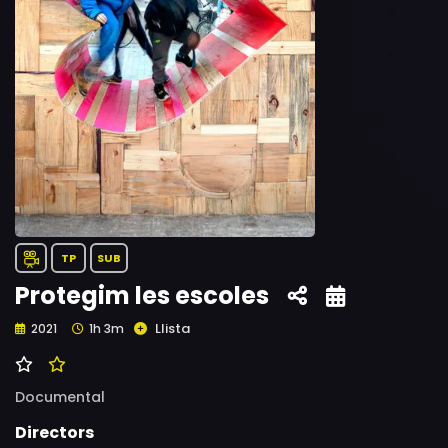
TP
SUB
Protegim les escoles
Llista
2021
1h 3m
Documental
Directors