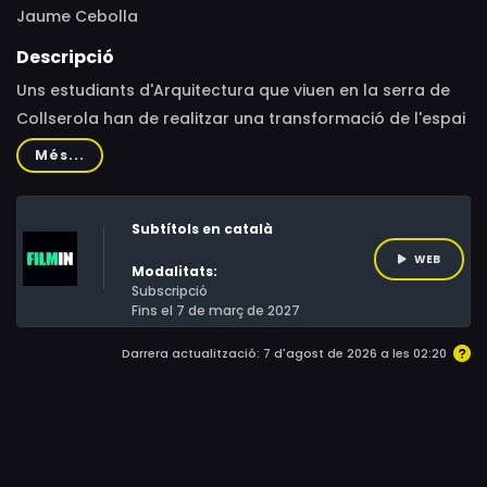
Jaume Cebolla
Descripció
Uns estudiants d'Arquitectura que viuen en la serra de
Collserola han de realitzar una transformació de l'espai
públic enfront de l'Escola Entença, situada dins de la
Més...
Presó Model de Barcelona, i per a això han d'abordar el
repte de realitzar un acte de justícia poètica que
Subtítols en català
transformi el que va ser en el seu moment un espai
repressiu, en una lloc inclusiu, de manera que ajudi a
WEB
Modalitats:
reconnectar als nens i les família amb el seu barri.
Subscripció
Fins el 7 de març de 2027
Darrera actualització: 7 d'agost de 2026 a les 02:20