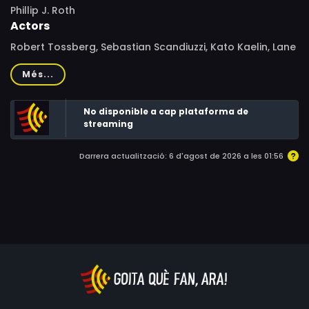
Phillip J. Roth
Actors
Robert Tossberg, Sebastian Scandiuzzi, Kato Kaelin, Lane
Lenhart, Brenda Swanson, Paul Coulj, Mitchell Cox, Harold
Més...
Cannon, Zack Nesis, Woon Young Park, Bill Barschdorf,
Eric Fedorin
No disponible a cap plataforma de
streaming
Darrera actualització: 6 d'agost de 2026 a les 01:56