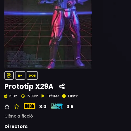
R+
DOB
Prototip X29A
Tràiler
Llista
1992
1h 38m
3.0
3.5
Ciència ficció
Directors