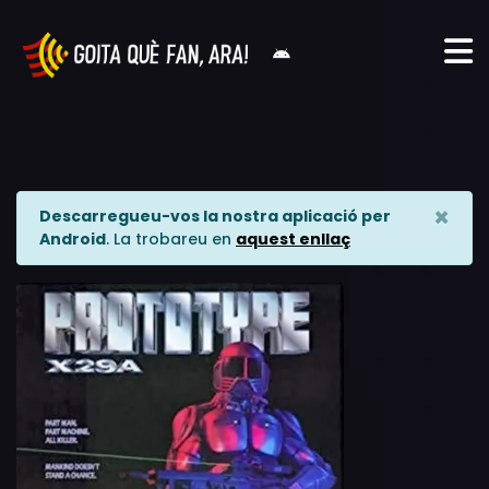
×
Descarregueu-vos la nostra aplicació per
Android
. La trobareu en
aquest enllaç