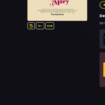
Har
Jim
Ste
De
Co
La 
R+
SUB