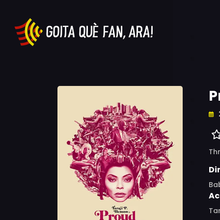
P
Thr
Di
Ba
Ac
Tar