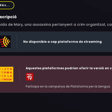
vey, Xander Berkeley, Rade Šerbedžija, Owen Burke, Alex Ziwak
Més...
 Ford, Therese Plaehn, Joseph Oliveira, Marinko Radakovic, A
w Replogle, John Sarnie, Alex Portenko, Al'Jaleel McGhee, Ral
scripció
llymore, Arthur Hiou, Adobuere Ebiama, James Milord
vida de Mary, una assassina pertanyent a crim organitzat, ca
No disponible a cap plataforma de streaming
Aquestes plataformes podrien oferir la versió en c
Participa en la campanya de Plataforma per la Llengua.