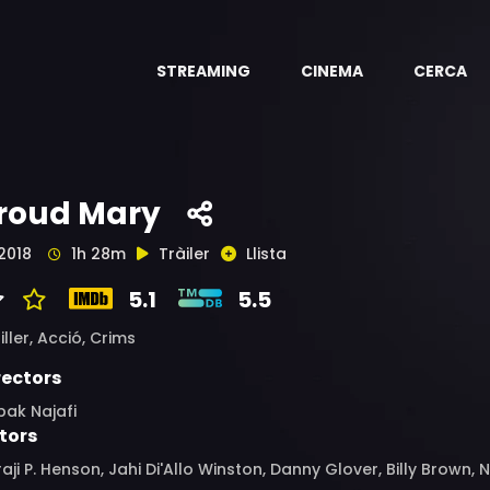
STREAMING
CINEMA
CERCA
roud Mary
2018
1h 28m
Tràiler
Llista
5.1
5.5
iller,
Acció,
Crims
rectors
bak Najafi
tors
aji P. Henson, Jahi Di'Allo Winston, Danny Glover, Billy Brown