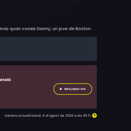
, Jose Guns Alves, Leah Procito, David Chen,
drian M. Mompoint, Rob Lévesque, Bo Cleary,
ph Ayala, Roger Dillingham Jr., Joseph
nvia quan coneix Danny, un jove de Boston.
atalà:
RECLAMA-HO
Darrera actualització: 6 d'agost de 2026 a les 05:11