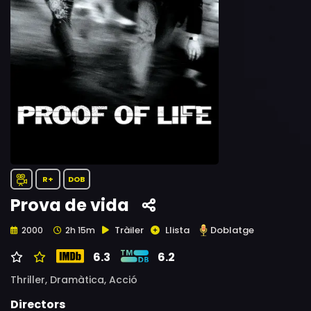
R+
DOB
Prova de vida
Tràiler
Llista
Doblatge
2000
2h 15m
6.3
6.2
Thriller,
Dramàtica,
Acció
Directors