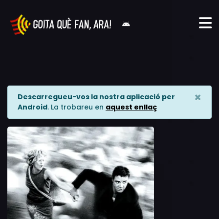
×
Descarregueu-vos la nostra aplicació per
Android
. La trobareu en
aquest enllaç