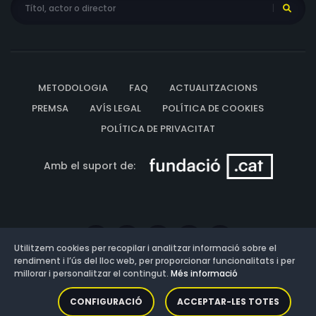
METODOLOGIA
FAQ
ACTUALITZACIONS
PREMSA
AVÍS LEGAL
POLÍTICA DE COOKIES
POLÍTICA DE PRIVACITAT
Amb el suport de:
Utilitzem cookies per recopilar i analitzar informació sobre el
rendiment i l’ús del lloc web, per proporcionar funcionalitats i per
millorar i personalitzar el contingut.
Més informació
Versió: 3.13.0.202607011342
CONFIGURACIÓ
ACCEPTAR-LES TOTES