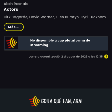
Alain Resnais
Actors
Dirk Bogarde, David Warner, Ellen Burstyn, Cyril Luckham,
John Gielgud, Tanya Lopert, Elaine Stritch, Denis Lawson,
Més...
Kathryn Leigh Scott, Milo Sperber, Peter Arne, Anna Wing,
Samson Fainsilber, Joseph Pittoors
No disponible a cap plataforma de
streaming
Darrera actualització: 2 d'agost de 2026 a les 12:35