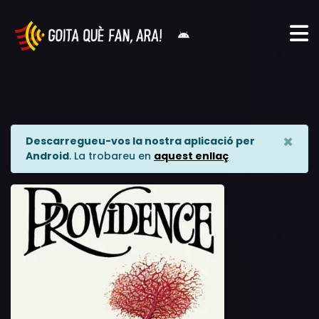
×
Descarregueu-vos la nostra aplicació per
Android
. La trobareu en
aquest enllaç