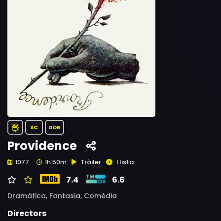
SC
DOB
Providence
Tràiler
Llista
1977
1h 50m
7.4
6.6
Dramàtica,
Fantasia,
Comèdia
Directors