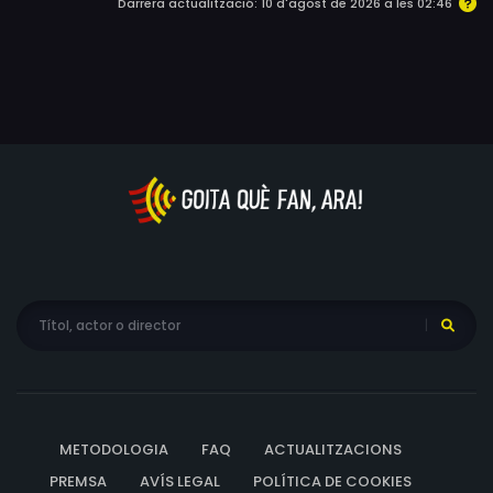
Darrera actualització: 10 d'agost de 2026 a les 02:46
la Sarah és escollida per a formar part de la tripulació
d'una missió espacial d'un any de durada anomenada
Proxima, es produeix el caos en la relació entre mare i
filla.
METODOLOGIA
FAQ
ACTUALITZACIONS
PREMSA
AVÍS LEGAL
POLÍTICA DE COOKIES