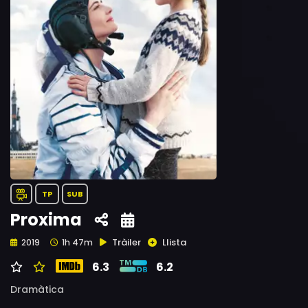
TP
SUB
Proxima
Tràiler
Llista
2019
1h 47m
6.3
6.2
Dramàtica