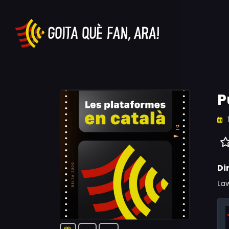
P
Di
La