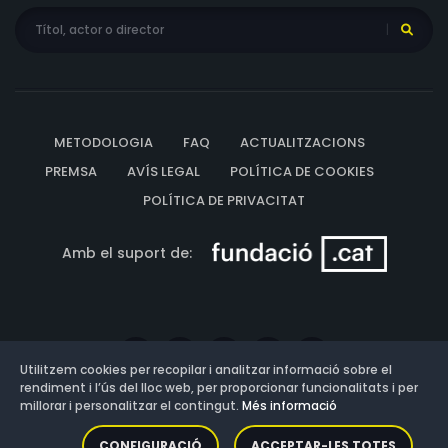
METODOLOGIA
FAQ
ACTUALITZACIONS
PREMSA
AVÍS LEGAL
POLÍTICA DE COOKIES
POLÍTICA DE PRIVACITAT
Amb el suport de:
Utilitzem cookies per recopilar i analitzar informació sobre el
rendiment i l’ús del lloc web, per proporcionar funcionalitats i per
millorar i personalitzar el contingut.
Més informació
Versió: 3.13.0.202607011342
CONFIGURACIÓ
ACCEPTAR-LES TOTES