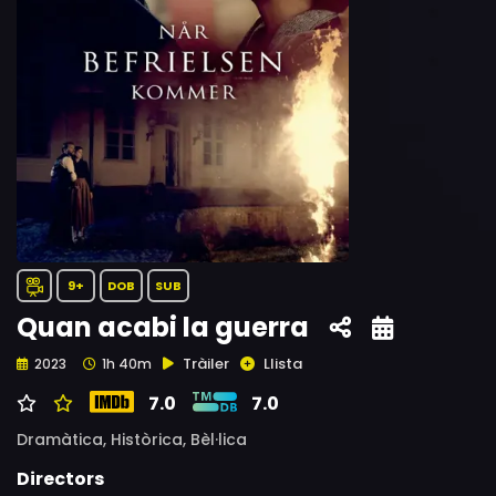
9+
DOB
SUB
Quan acabi la guerra
Tràiler
Llista
2023
1h 40m
7.0
7.0
Dramàtica,
Històrica,
Bèl·lica
Directors