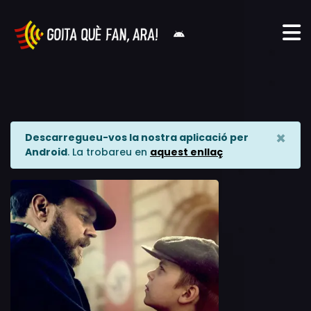
×
Descarregueu-vos la nostra aplicació per
Android
. La trobareu en
aquest enllaç