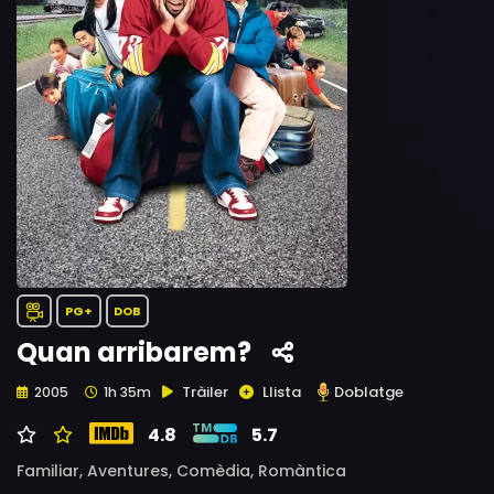
PG+
DOB
Quan arribarem?
Tràiler
Llista
Doblatge
2005
1h 35m
4.8
5.7
Familiar,
Aventures,
Comèdia,
Romàntica