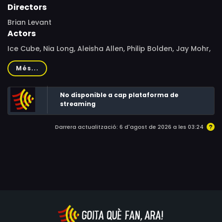
Directors
Brian Levant
Actors
Ice Cube, Nia Long, Aleisha Allen, Philip Bolden, Jay Mohr,
M.C. Gainey, Henry Simmons, Ray Galletti, Viv Leacock,
Més...
Sean Millington, C. Ernst Harth, Tim Perez, David MacKay,
Frank C. Turner, Tracy Morgan, Jerry Hardin, Nichelle
No disponible a cap plataforma de
Nichols, Shiraine Haas, Derek Lowe, Denalda Williams,
streaming
Casey Dubois, Daniel Cudmore, J.B. McEown, Kenyan
Lewis
Darrera actualització: 6 d'agost de 2026 a les 03:24