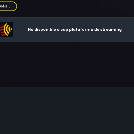
borah Grover, Simon MacCorkindale
Més...
No disponible a cap plataforma de streaming