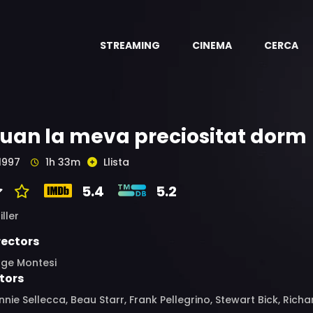
STREAMING
CINEMA
CERCA
uan la meva preciositat dorm
1997
1h 33m
Llista
5.4
5.2
iller
rectors
rge Montesi
tors
nie Sellecca, Beau Starr, Frank Pellegrino, Stewart Bick, Rich