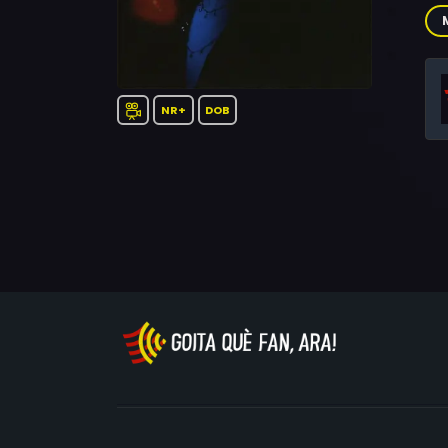
De
NR+
DOB