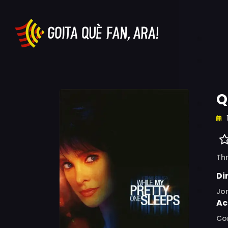
Q
Thr
Di
Jo
Ac
Con