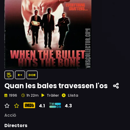
R+
DOB
Quan les bales travessen l'os
Tràiler
Llista
1996
1h 22m
4.1
4.3
Acció
Directors