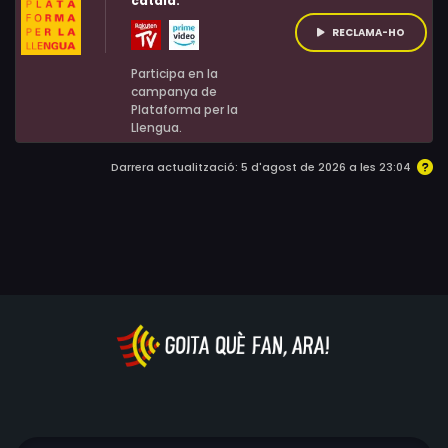
català:
de la qual s'enamora a primera vista. Aquesta nit la
passen junts, però no tornen a veure's. Hauran d'esperar
RECLAMA-HO
a les següents noces, en la qual la Carrie li presenta al
Participa en la
seu promès.
campanya de
Plataforma per la
Llengua.
Darrera actualització: 5 d'agost de 2026 a les 23:04