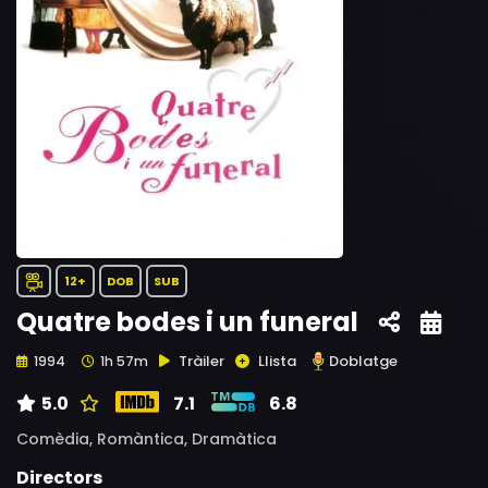
12+
DOB
SUB
Quatre bodes i un funeral
Tràiler
Llista
Doblatge
1994
1h 57m
5.0
7.1
6.8
Comèdia,
Romàntica,
Dramàtica
Directors