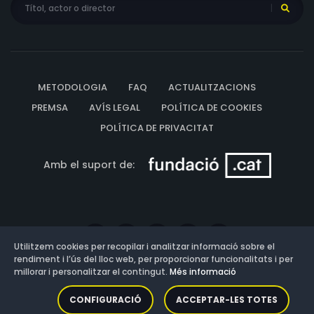
METODOLOGIA
FAQ
ACTUALITZACIONS
PREMSA
AVÍS LEGAL
POLÍTICA DE COOKIES
POLÍTICA DE PRIVACITAT
Amb el suport de:
Utilitzem cookies per recopilar i analitzar informació sobre el
rendiment i l’ús del lloc web, per proporcionar funcionalitats i per
millorar i personalitzar el contingut.
Més informació
Versió: 3.13.0.202607011342
CONFIGURACIÓ
ACCEPTAR-LES TOTES