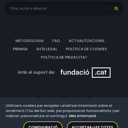
METODOLOGIA
FAQ
ACTUALITZACIONS
PREMSA
AVÍS LEGAL
POLÍTICA DE COOKIES
POLÍTICA DE PRIVACITAT
Amb el suport de:
Utilitzem cookies per recopilar i analitzar informació sobre el
rendiment i l’ús del lloc web, per proporcionar funcionalitats i per
millorar i personalitzar el contingut.
Més informació
Versió: 3.13.0.202607011342
CONFIGURACIÓ
ACCEPTAR-LES TOTES