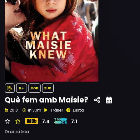
R+
DOB
SUB
Què fem amb Maisie?
Tràiler
Llista
2013
1h 39m
7.4
7.1
Dramàtica