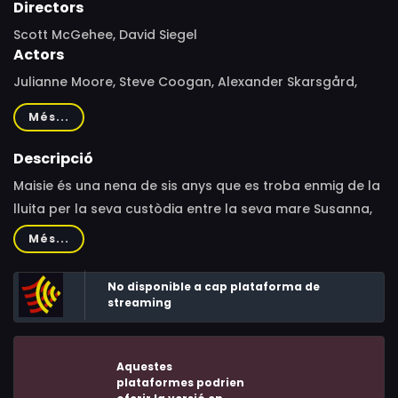
Directors
Scott McGehee, David Siegel
Actors
Julianne Moore, Steve Coogan, Alexander Skarsgård,
Joanna Vanderham, Onata Aprile, Diana García, Sadie
Més...
Rae, Jesse Stone Spadaccini, Amelia Campbell, Maddie
Corman, Paddy Croft, Emma Holzer, Nadia Gan, Breanna
Descripció
Lakatos, Samantha Buck, Anne O'Shea, Ellen Crown,
Maisie és una nena de sis anys que es troba enmig de la
Jessica Miano Kruel, Malachi Weir, Zachary Unger,
lluita per la seva custòdia entre la seva mare Susanna,
Thomas Pescod, Arianna Shirak, Robert C. Kirk, Nate
una madura rockstar, i el seu pare, Beale, un important
Més...
Lang, Shobhit Agarwal, Joel Marsh Garland, Sean
marxant d’art.
Gormley, Luke Forbes, Henry Helemen, Andrea Bordeaux,
No disponible a cap plataforma de
Stephen Mailer, Harrison Nesbit, Evangelo Bousis, Bruce
streaming
Cannon, Cinna Vesterberg-Rosa, Valentine Aprile, Kevin
Cannon, James Colby, Henry Kelemen
Aquestes
plataformes podrien