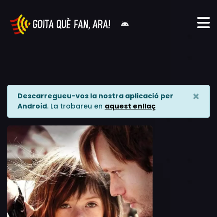
×
Descarregueu-vos la nostra aplicació per
Android
. La trobareu en
aquest enllaç