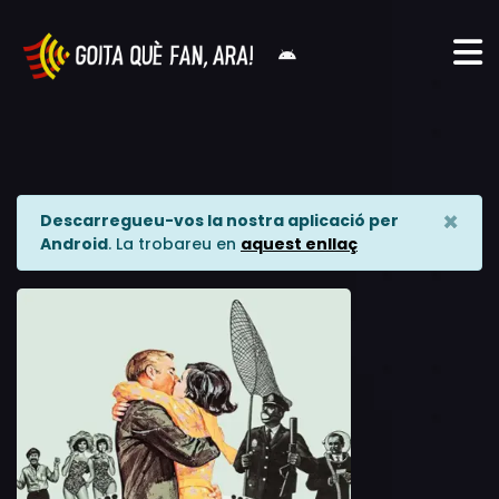
×
Descarregueu-vos la nostra aplicació per
Android
. La trobareu en
aquest enllaç