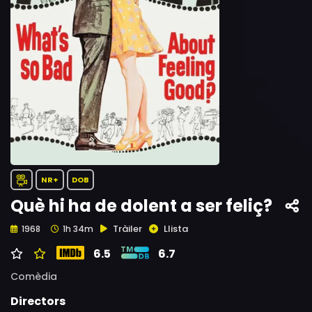
NR+
DOB
Què hi ha de dolent a ser feliç?
Tràiler
Llista
1968
1h 34m
6.5
6.7
Comèdia
Directors