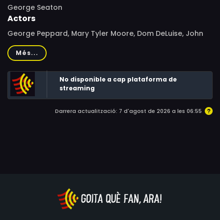
George Seaton
Actors
George Peppard, Mary Tyler Moore, Dom DeLuise, John
McMartin, Nathaniel Frey, Charles Lane, Jeanne Arnold,
Més...
George Furth, Morty Gunty, Joe Ponazecki, Frank
Campanella, Susan Saint James, Don Stroud, Nat Polen,
No disponible a cap plataforma de
Thelma Ritter, Franklin Cover, Cleavon Little, James
streaming
Noble, Paul Dooley, Salem Ludwig
Darrera actualització: 7 d'agost de 2026 a les 06:55