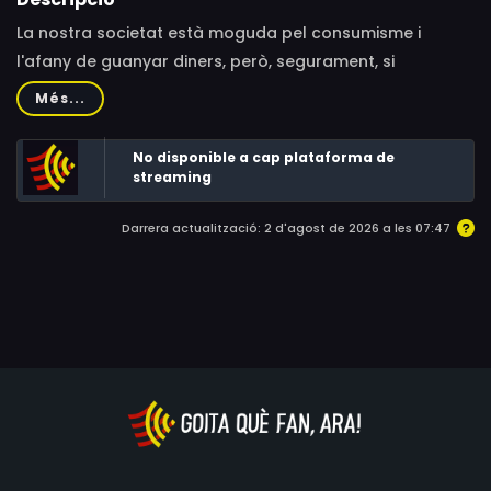
La nostra societat està moguda pel consumisme i
l'afany de guanyar diners, però, segurament, si
observéssim com vivien els nostres avantpassats més
Més...
llunyans, podríem aprendre una autèntica lliçó de vida i
fer que la nostra societat fos més justa i solidària.
No disponible a cap plataforma de
streaming
Darrera actualització: 2 d'agost de 2026 a les 07:47