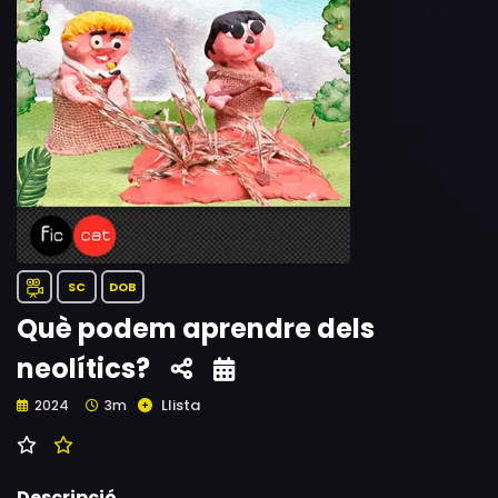
SC
DOB
Què podem aprendre dels
neolítics?
Llista
2024
3m
Descripció