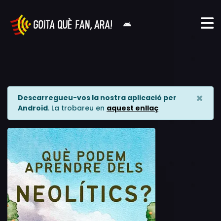
×
Descarregueu-vos la nostra aplicació per
Android
. La trobareu en
aquest enllaç