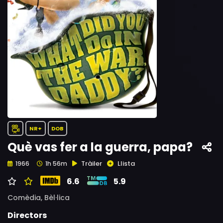
NR+
DOB
Què vas fer a la guerra, papa?
Tràiler
Llista
1966
1h 56m
6.6
5.9
Comèdia,
Bèl·lica
Directors