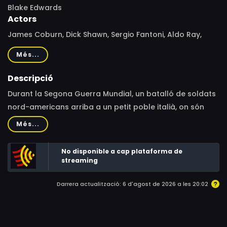
Blake Edwards
Actors
James Coburn, Dick Shawn, Sergio Fantoni, Aldo Ray,
Giovanna Ralli, Harry Morgan, Carroll O'Connor, Leon
Més...
Askin, Thomas Hunter, Jay Novello, Art Lewis, Johnny
Seven, Joe Lo Presti
Descripció
Durant la Segona Guerra Mundial, un batalló de soldats
nord-americans arriba a un petit poble italià, on són
molt ben rebuts.
Més...
No disponible a cap plataforma de
streaming
Darrera actualització: 6 d'agost de 2026 a les 20:02