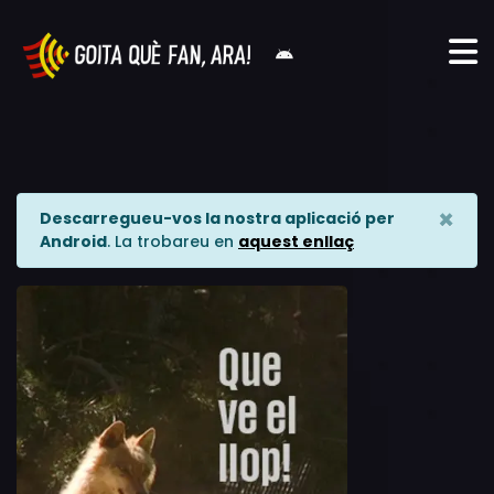
×
Descarregueu-vos la nostra aplicació per
Android
. La trobareu en
aquest enllaç