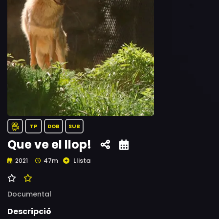
TP
DOB
SUB
Que ve el llop!
Llista
2021
47m
Documental
Descripció