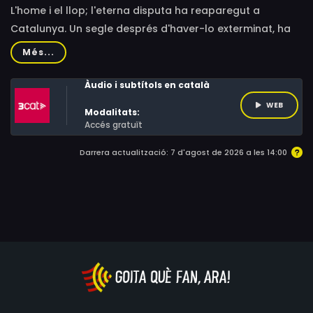
L'home i el llop; l'eterna disputa ha reaparegut a
Catalunya. Un segle després d'haver-lo exterminat, ha
tornat el llop i, amb ell, els primers conflictes.
Més...
Àudio i subtítols en català
WEB
Modalitats:
Accés gratuït
Darrera actualització: 7 d'agost de 2026 a les 14:00