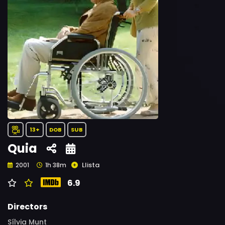
13+
DOB
SUB
Quia
Llista
2001
1h 38m
6.9
Directors
Sílvia Munt