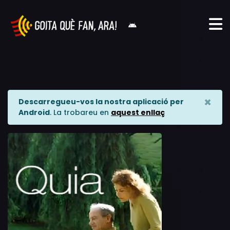
×
Descarregueu-vos la nostra aplicació per
Android
. La trobareu en
aquest enllaç