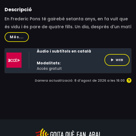
Descripció
En Frederic Pons té gairebé setanta anys, en fa vuit que
és vidu i és pare de quatre fills. Un dia, després d'un matí
agitat a la seva empresa, pateix un infart que es
Més...
complica amb una embòlia. Quan els seus fills es
preocupen pel tema de l'herència, en Frederic es revifa
Àudio i subtítols en català
de sobte. El gendre, que és metge, proposa contractar
WEB
Modalitats:
la Quia, una fisioterapeuta brasilera de vora cinquanta
Accés gratuït
anys, perquè cuidi d'en Frederic.
Darrera actualització: 8 d'agost de 2026 a les 16:00