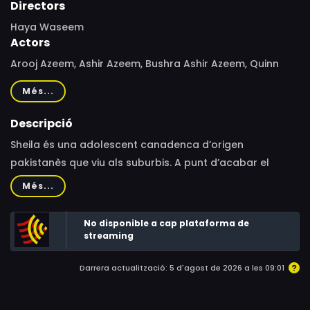
Directors
Haya Waseem
Actors
Arooj Azeem, Ashir Azeem, Bushra Ashir Azeem, Quinn
Underwood, Nadeen Alfarisi, Tiana Christen Atapattu,
Més...
Claudia Dey, David Disher, Arshad Khan, Sydney Owchar,
Crystal Roberts, Maynuka Sarwar
Descripció
Sheila és una adolescent canadenca d’origen
pakistanès que viu als suburbis. A punt d’acabar el
primer any d’universitat i després d’enamorar-se per
Més...
primera vegada del seu company de classe Edén,
desitja una llibertat que la mare i el pare no estan
No disponible a cap plataforma de
disposats a oferir-li.
streaming
Darrera actualització: 5 d'agost de 2026 a les 09:01