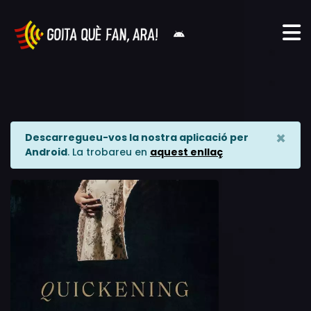
×
Descarregueu-vos la nostra aplicació per
Android
. La trobareu en
aquest enllaç