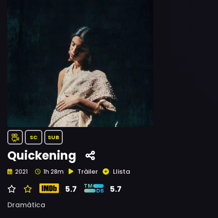
SC
SUB
Quickening
Tràiler
Llista
2021
1h 28m
5.7
5.7
Dramàtica