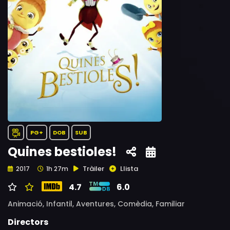
PG+
DOB
SUB
Quines bestioles!
Tràiler
Llista
2017
1h 27m
4.7
6.0
Animació,
Infantil,
Aventures,
Comèdia,
Familiar
Directors