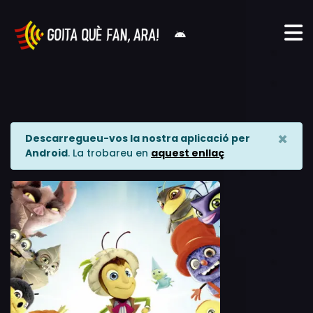
×
Descarregueu-vos la nostra aplicació per
Android
. La trobareu en
aquest enllaç