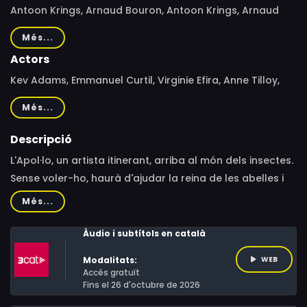
Antoon Krings, Arnaud Bouron, Antoon Krings, Arnaud
Bouron
Més...
Actors
Kev Adams, Emmanuel Curtil, Virginie Efira, Anne Tilloy,
Céline Melloul, Jeanfi Janssens, Vincent Ropion, Jérémie
Més...
Covillault, Marie-Charlotte Leclaire, Didier Gustin, Arnaud
Léonard, Alexandre Nguyen, Pierre-Alain de Garrigues,
Descripció
Caroline Combes, Marc Duquenoy, Ryan Nicolls
L'Apol·lo, un artista itinerant, arriba al món dels insectes.
Sense voler-ho, haurà d'ajudar la reina de les abelles i
defensar-la de la seva malvada cosina, que li vol robar
Més...
el tron. Anirà fent amics que l'ajudaran a aconseguir el
seu propòsit.
Àudio i subtítols en català
Modalitats:
WEB
Accés gratuït
Fins el 26 d'octubre de 2026