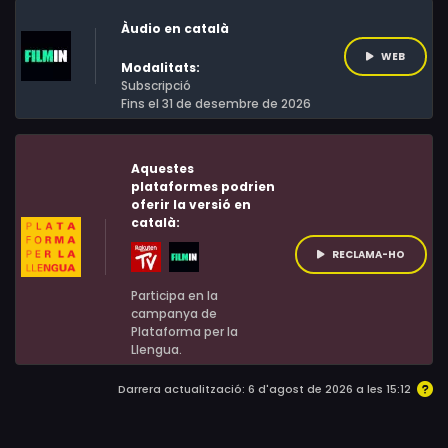
Àudio en català
WEB
Modalitats:
Subscripció
Fins el 31 de desembre de 2026
Aquestes
plataformes podrien
oferir la versió en
català:
RECLAMA-HO
Participa en la
campanya de
Plataforma per la
Llengua.
Darrera actualització: 6 d'agost de 2026 a les 15:12