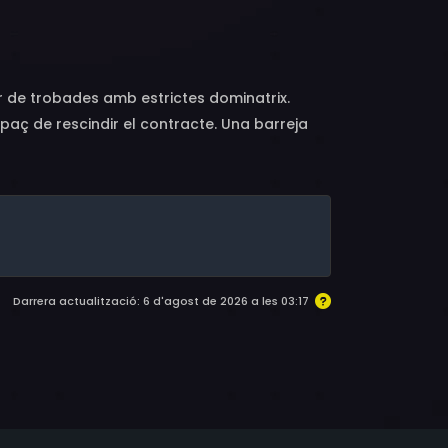
Nishimoto, Lindsay Kay Hayward, Mao Asô,
r de trobades amb estrictes dominatrix.
paç de rescindir el contracte. Una barreja
Darrera actualització: 6 d'agost de 2026 a les 03:17