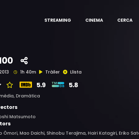
STREAMING
CINEMA
CERCA
100
2013
1h 40m
Tràiler
Llista
5.9
5.8
mèdia,
Dramàtica
rectors
toshi Matsumoto
tors
 Ômori, Mao Daichi, Shinobu Terajima, Hairi Katagiri, Eriko 