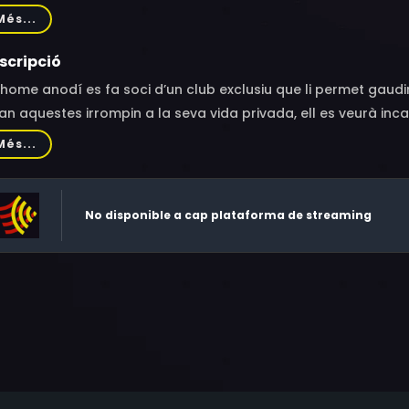
, Suzuki Matsuo, Atsuro Watabe, Hitoshi Matsumoto, Haruki 
Més...
hié
scripció
home anodí es fa soci d’un club exclusiu que li permet gaudi
n aquestes irrompin a la seva vida privada, ell es veurà inca
rotisme, acció i humor.
Més...
No disponible a cap plataforma de streaming