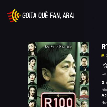
R
Co
Di
Hi
Ac
Nao