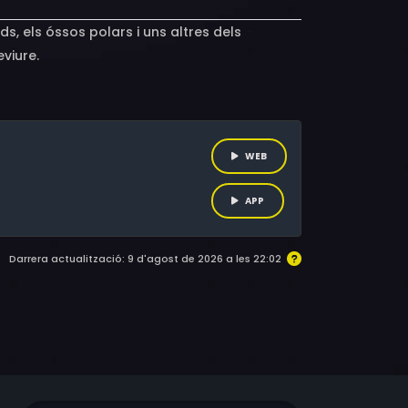
s, els óssos polars i uns altres dels
viure.
WEB
APP
Darrera actualització: 9 d'agost de 2026 a les 22:02