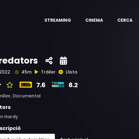
STREAMING
CINEMA
CERCA
redators
2022
45m
Tràiler
Llista
7.6
8.2
iliar,
Documental
tors
m Hardy
scripció