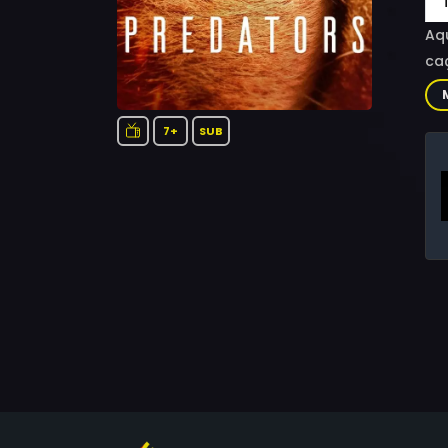
Aqu
ca
7+
SUB