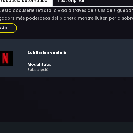
Traducció automàtica
Text original
esta docuserie retrata la vida a través dels ulls dels guepard
çadors més poderosos del planeta mentre lluiten per a sobre
Més...
Subtítols en català
Modalitats:
Subscripció