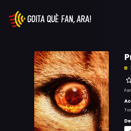
P
Fam
Ac
To
De