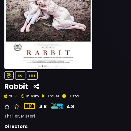
SC
SUB
Rabbit
Tràiler
Llista
2018
1h 43m
4.8
4.8
Thriller,
Misteri
Directors