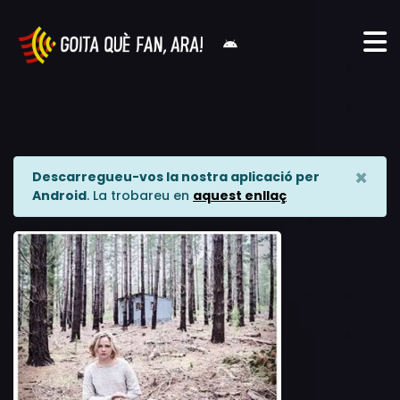
×
Descarregueu-vos la nostra aplicació per
Android
. La trobareu en
aquest enllaç