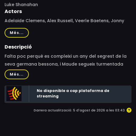
Luke Shanahan
Actors
Adelaide Clemens, Alex Russell, Veerle Baetens, Jonny
Pasvolsky, Joe Bird, Charles Mayer, Lauren Koopowitz,
Més...
Celine O'Leary, Guy O'Donnell, David Jobling
Descripció
Falta poc perquè es compleixi un any del segrest de la
seva germana bessona, i Maude segueix turmentada
per les visions del succés. Convençuda que la seva
Més...
bessona segueix viva, la jove comença a seguir unes
pistes que li faran descobrir que una espècie de
No disponible a cap plataforma de
societat secreta la segueix molt de prop, i que el destí
streaming
de les dues germanes està intrínsecament unit.
Darrera actualització: 5 d'agost de 2026 a les 03:43