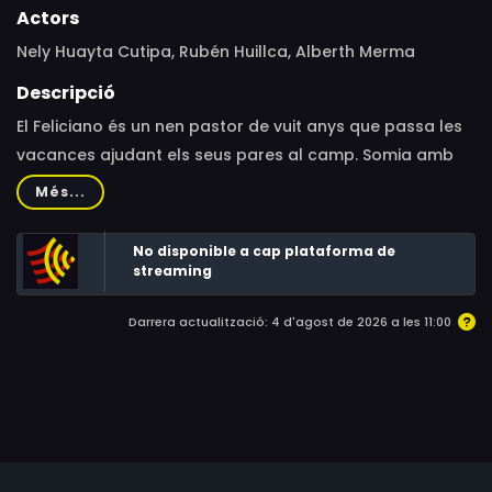
Actors
Nely Huayta Cutipa, Rubén Huillca, Alberth Merma
Descripció
El Feliciano és un nen pastor de vuit anys que passa les
vacances ajudant els seus pares al camp. Somia amb
veure la selecció de futbol del Perú jugant al Mundial de
Més...
Rússia del 2018. El joc i la seva passió pel futbol són els
motors del seu dia a dia, juntament amb dos animals
No disponible a cap plataforma de
“de companyia”: el gos Rambo i l'alpaca Ronaldo. Un
streaming
apropament a la quotidianitat del món andí des de la
Darrera actualització: 4 d'agost de 2026 a les 11:00
mirada d'un nen quítxua.