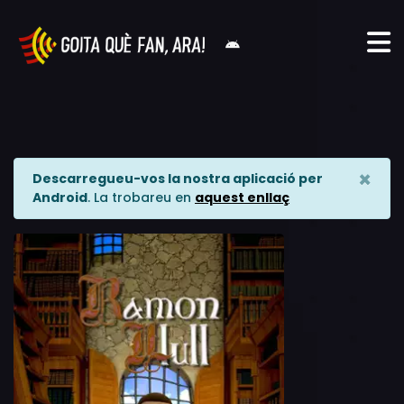
×
Descarregueu-vos la nostra aplicació per
Android
. La trobareu en
aquest enllaç