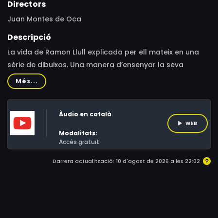
Directors
Juan Montes de Oca
Descripció
La vida de Ramon Llull explicada per ell mateix en una
sèrie de dibuixos. Una manera d’ensenyar la seva
biografia als nins.
Més...
Àudio en català
WEB
Modalitats:
Accés gratuït
Darrera actualització: 10 d'agost de 2026 a les 22:02