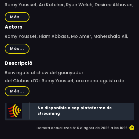
Ramy Youssef, Ari Katcher, Ryan Welch, Desiree Akhavan,
Cherien Dabis, Christopher Storer, Harry Bradbeer,
Més...
Jehane Noujaim
Actors
Ramy Youssef, Hiam Abbass, Mo Amer, Mahershala Ali,
Amr Waked, Mohammed Amer, Dave Merheje, Laith Nakli,
Més...
May Calamawy, Steve Way, Shadi Alfons
Descripció
Benvinguts al show del guanyador
del Globus d'Or Ramy Youssef, ara monologuista de
moda en HBO i un dels protagonistes de "Pobres
Més...
Criatures". Aquesta celebrada sèrie, realitzada sota el
segell d'A24 s'ha convertit en tot un fenomen per
No disponible a cap plataforma de
reflectir, amb un humor tant àcid com tendre, les
streaming
vicissituds del que significa ser musulmà, millennial i
Darrera actualització: 6 d'agost de 2026 a les 16:16
estatunidenc.Ramy és un americà musulmà de segona
generació que s'embarca en un viatge espiritual per a