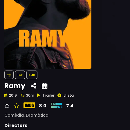
16+
SUB
Ramy
Tràiler
Llista
2019
30m
8.0
7.4
Comèdia,
Dramàtica
Directors