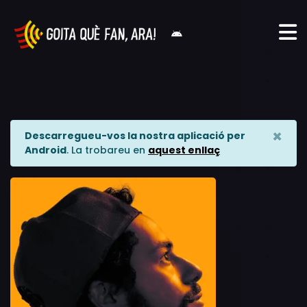
×
Descarregueu-vos la nostra aplicació per
Android
. La trobareu en
aquest enllaç