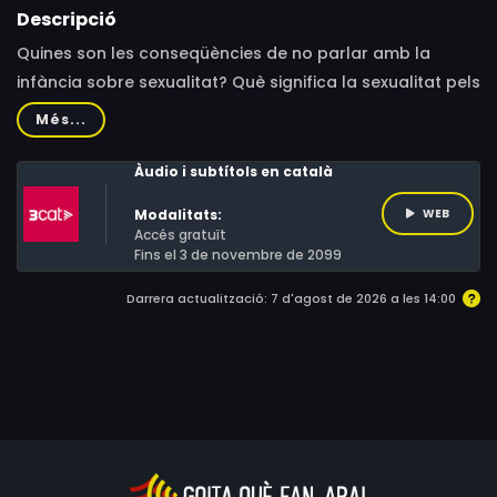
Descripció
Quines son les conseqüències de no parlar amb la
infància sobre sexualitat? Què significa la sexualitat pels
a nens i nenes? Les veus dels nens i nenes ens ajudaran
Més...
a (re)pensar l'educació sexual que oferim.
Àudio i subtítols en català
Modalitats:
WEB
Accés gratuït
Fins el 3 de novembre de 2099
Darrera actualització: 7 d'agost de 2026 a les 14:00