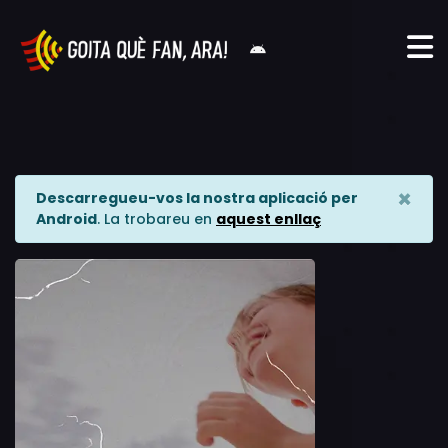
×
Descarregueu-vos la nostra aplicació per
Android
. La trobareu en
aquest enllaç