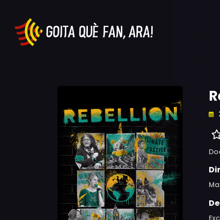
R
Do
Di
Mai
De
Exc