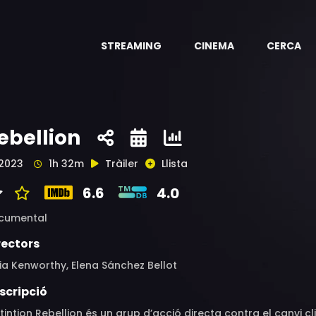
STREAMING
CINEMA
CERCA
ebellion
2023
1h 32m
Tràiler
Llista
6.6
4.0
cumental
rectors
a Kenworthy, Elena Sánchez Bellot
scripció
tintion Rebellion és un grup d’acció directa contra el canvi cli