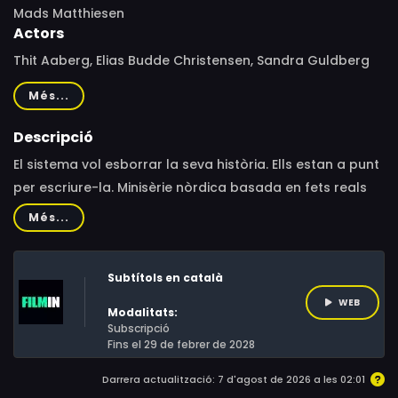
Mads Matthiesen
Actors
Thit Aaberg, Elias Budde Christensen, Sandra Guldberg
Kampp, Mohamed Djeziri, Vilmer Trier Brøgger, Anna
Més...
Daneskov Petersen, Lisbeth Wulff, Andrea Callin Tambosi,
Diego Grinblat
Descripció
El sistema vol esborrar la seva història. Ells estan a punt
per escriure-la. Minisèrie nòrdica basada en fets reals
sobre l’enderroc de la Casa de la Joventut de
Més...
Copenhaguen l’any 2007.La Iben, de 22 anys, i la seva
parella, l’Alex, de 20, són figures clau a la Casa de la
Subtítols en català
Joventut anarquista, un refugi per a joves que no
encaixen enlloc més. Quan l’estat ven inesperadament
WEB
Modalitats:
l’edifici a una secta religiosa, la Iben i l’Alex, juntament
Subscripció
Fins el 29 de febrer de 2028
amb altres joves, decideixen actuar... però des de punts
de vista molt diferents.
Darrera actualització: 7 d'agost de 2026 a les 02:01