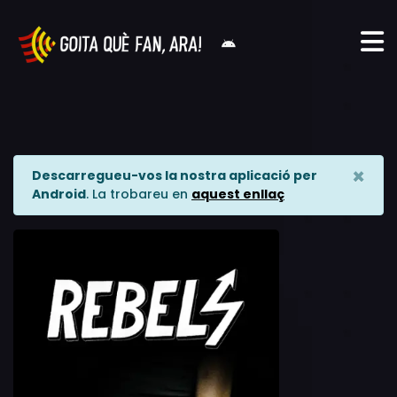
×
Descarregueu-vos la nostra aplicació per
Android
. La trobareu en
aquest enllaç