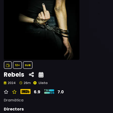
12+
SUB
Rebels
Llista
2024
26m
6.9
7.0
Dramàtica
Directors