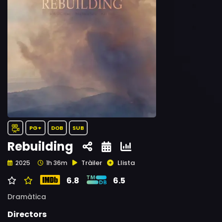
PG+
DOB
SUB
Rebuilding
Tràiler
Llista
2025
1h 36m
6.8
6.5
Dramàtica
Directors