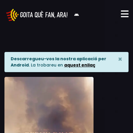
×
Descarregueu-vos la nostra aplicació per
Android
. La trobareu en
aquest enllaç