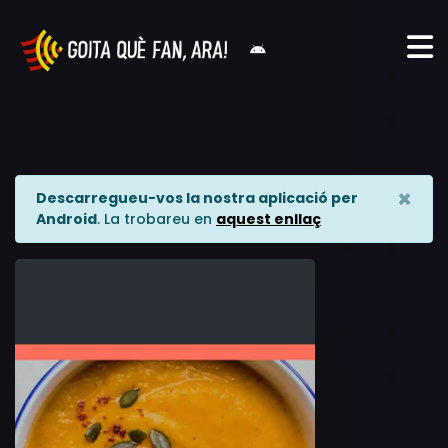
×
Descarregueu-vos la nostra aplicació per
Android
. La trobareu en
aquest enllaç