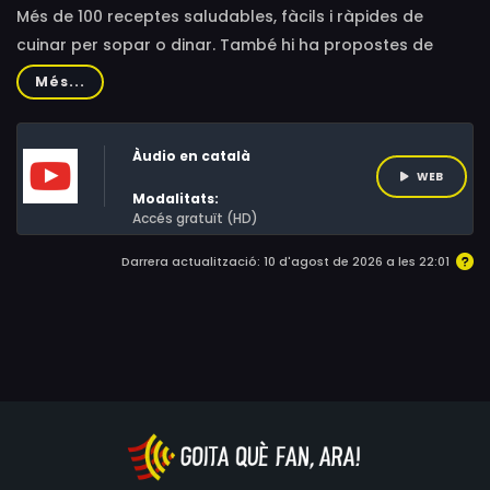
Més de 100 receptes saludables, fàcils i ràpides de
cuinar per sopar o dinar. També hi ha propostes de
primers plats, postres i pastissos. Són aptes per dur al
Més...
tàper!
Àudio en català
WEB
Modalitats:
Accés gratuït (HD)
Darrera actualització: 10 d'agost de 2026 a les 22:01