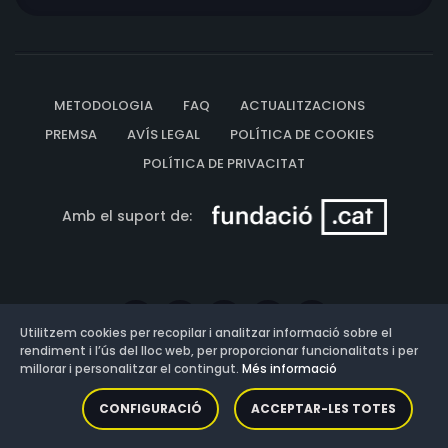
METODOLOGIA
FAQ
ACTUALITZACIONS
PREMSA
AVÍS LEGAL
POLÍTICA DE COOKIES
POLÍTICA DE PRIVACITAT
Amb el suport de:
Utilitzem cookies per recopilar i analitzar informació sobre el
rendiment i l’ús del lloc web, per proporcionar funcionalitats i per
millorar i personalitzar el contingut.
Més informació
Versió: 3.13.0.202607011342
CONFIGURACIÓ
ACCEPTAR-LES TOTES