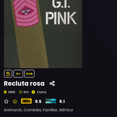
G+
DOB
Recluta rosa
Llista
1968
6m
6.5
6.1
Animació,
Comèdia,
Familiar,
Bèl·lica