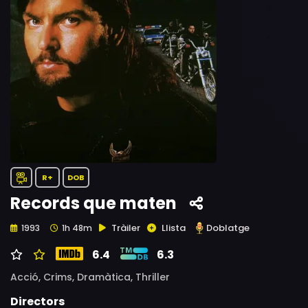
R+
DOB
Records que maten
Tràiler
Llista
Doblatge
1993
1h 48m
6.4
6.3
Acció,
Crims,
Dramàtica,
Thriller
Directors