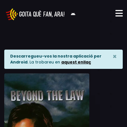
×
Descarregueu-vos la nostra aplicació per
Android
. La trobareu en
aquest enllaç