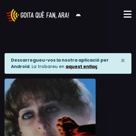
×
Descarregueu-vos la nostra aplicació per
Android
. La trobareu en
aquest enllaç