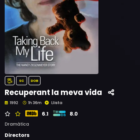
SC
DOB
Recuperant la meva vida
Llista
1992
1h 36m
6.1
8.0
Dramàtica
Directors