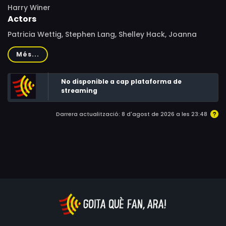
Harry Winer
Actors
Patricia Wettig, Stephen Lang, Shelley Hack, Joanna
Cassidy, Gina Hecht, Eileen Brennan, Ellen Burstyn, Joe
Més...
Dorsey, Susan Walden, Eric Ware, Ray McKinnon, Anthony
Herrera, Grayson Fricke, Lonnie R. Smith Jr., Kristen
No disponible a cap plataforma de
Ziegenmeyer, David Dwyer
streaming
Darrera actualització: 8 d'agost de 2026 a les 23:48