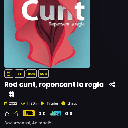
7+
DOB
SUB
Red cunt, repensant la regla
Tràiler
Llista
2022
1h 26m
0.0
0.0
Documental,
Animació