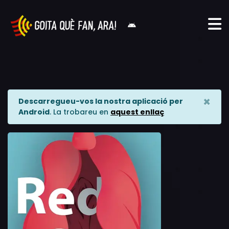
×
Descarregueu-vos la nostra aplicació per
Android
. La trobareu en
aquest enllaç