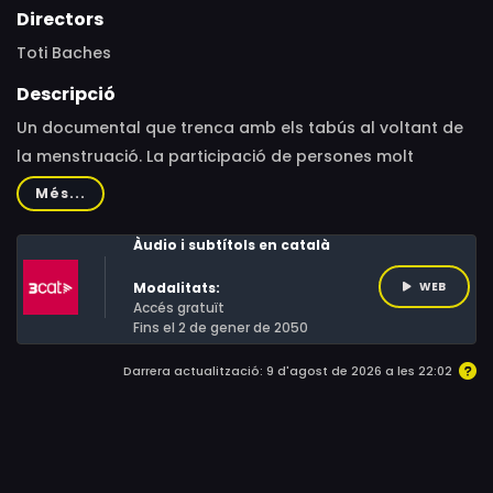
Directors
Toti Baches
Descripció
Un documental que trenca amb els tabús al voltant de
la menstruació. La participació de persones molt
diferents entre si i de diversos països contribueix a
Més...
situar la regla al centre de l'interès social, científic,
artístic i econòmic de la nostra societat.
Àudio i subtítols en català
Modalitats:
WEB
Accés gratuït
Fins el 2 de gener de 2050
Darrera actualització: 9 d'agost de 2026 a les 22:02