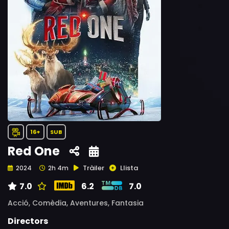
16+
SUB
Red One
Tràiler
Llista
2024
2h 4m
7.0
6.2
7.0
Acció,
Comèdia,
Aventures,
Fantasia
Directors