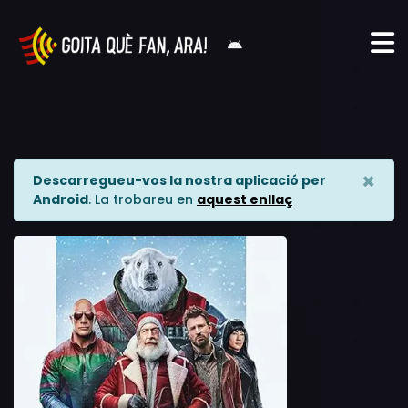
×
Descarregueu-vos la nostra aplicació per
Android
. La trobareu en
aquest enllaç