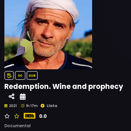
SC
SUB
Redemption. Wine and prophecy
Llista
2021
1h 17m
0.0
Documental