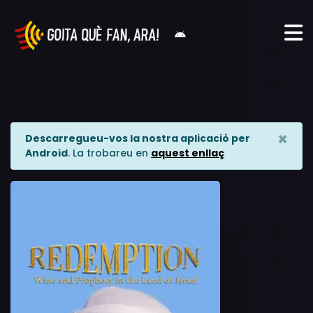
×
Descarregueu-vos la nostra aplicació per
Android
. La trobareu en
aquest enllaç