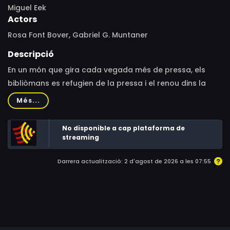
Miguel Eek
Actors
Rosa Font Bover, Gabriel G. Muntaner
Descripció
En un món que gira cada vegada més de pressa, els
bibliòmans es refugien de la pressa i el renou dins la
biblioteca. Entre xiuxiueigs confessen el sentit de la vida.
Més...
Una celebració del pensament i de l’obsessió on les
biblioteques revelen els seus habitants.
No disponible a cap plataforma de
streaming
Darrera actualització: 2 d'agost de 2026 a les 07:55