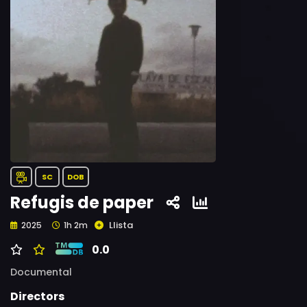
SC
DOB
Refugis de paper
Llista
2025
1h 2m
0.0
Documental
Directors