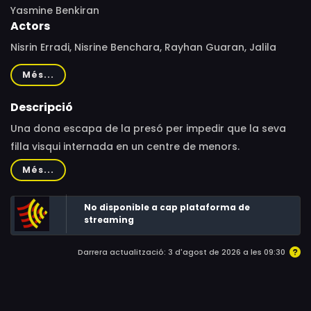
Yasmine Benkiran
Actors
Nisrin Erradi, Nisrine Benchara, Rayhan Guaran, Jalila
Tlemsi, Hamid Nider, Aderrahim Tamimi, Salima
Més...
BenMoumen, Hassan Badida, Ghassan El Hakim
Descripció
Una dona escapa de la presó per impedir que la seva
filla visqui internada en un centre de menors.
Més...
No disponible a cap plataforma de
streaming
Darrera actualització: 3 d'agost de 2026 a les 09:30