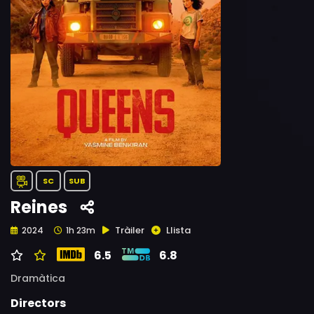
SC
SUB
Reines
Tràiler
Llista
2024
1h 23m
6.5
6.8
Dramàtica
Directors