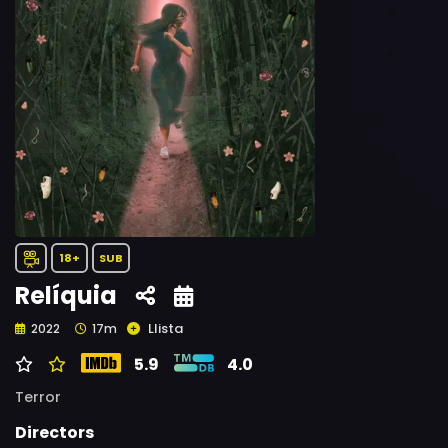
18+
SUB
Relíquia
Llista
2022
17m
5.9
4.0
Terror
Directors