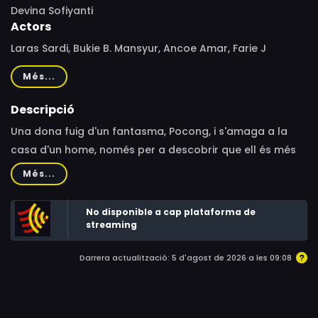
Devina Sofiyanti
Actors
Laras Sardi, Bukie B. Mansyur, Ancoe Amar, Farie J
Purwaganda
Més...
Descripció
Una dona fuig d'un fantasma, Pocong, i s'amaga a la
casa d'un home, només per a descobrir que ell és més
aterridor que el mateix esperit.
Més...
No disponible a cap plataforma de
streaming
Darrera actualització: 5 d'agost de 2026 a les 09:08